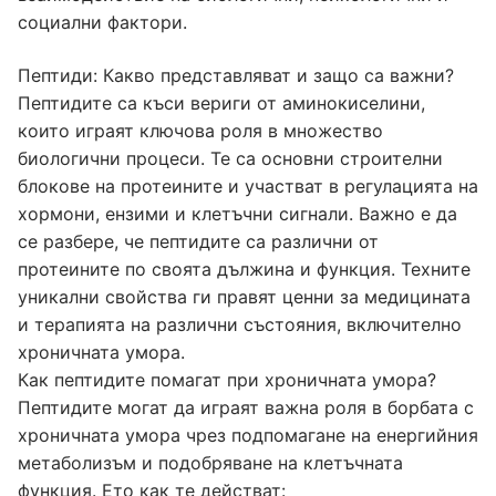
социални фактори.
Пептиди: Какво представляват и защо са важни?
Пептидите са къси вериги от аминокиселини,
които играят ключова роля в множество
биологични процеси. Те са основни строителни
блокове на протеините и участват в регулацията на
хормони, ензими и клетъчни сигнали. Важно е да
се разбере, че пептидите са различни от
протеините по своята дължина и функция. Техните
уникални свойства ги правят ценни за медицината
и терапията на различни състояния, включително
хроничната умора.
Как пептидите помагат при хроничната умора?
Пептидите могат да играят важна роля в борбата с
хроничната умора чрез подпомагане на енергийния
метаболизъм и подобряване на клетъчната
функция. Ето как те действат: