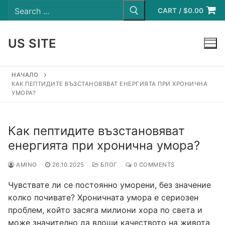
Search
Skip
for:
CART
/
$
0.00
to
content
US SITE
LOGIN
НАЧАЛО
КАК ПЕПТИДИТЕ ВЪЗСТАНОВЯВАТ ЕНЕРГИЯТА ПРИ ХРОНИЧНА
УМОРА?
Как пептидите възстановяват
енергията при хронична умора?
AMINO
26.10.2025
БЛОГ
0 COMMENTS
Чувствате ли се постоянно уморени, без значение
колко почивате? Хроничната умора е сериозен
проблем, който засяга милиони хора по света и
може значително да влоши качеството на живота