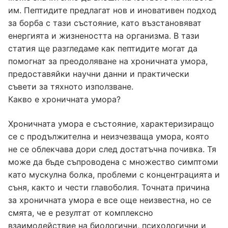
им. Пептидите предлагат нов и иновативен подход
за борба с тази състояние, като възстановяват
енергията и жизнеността на организма. В тази
статия ще разгледаме как пептидите могат да
помогнат за преодоляване на хроничната умора,
предоставяйки научни данни и практически
съвети за тяхното използване.
Какво е хроничната умора?
Хроничната умора е състояние, характеризиращо
се с продължителна и неизчезваща умора, която
не се облекчава дори след достатъчна почивка. Тя
може да бъде съпроводена с множество симптоми
като мускулна болка, проблеми с концентрацията и
съня, както и чести главоболия. Точната причина
за хроничната умора е все още неизвестна, но се
смята, че е резултат от комплексно
взаимодействие на биологични, психологични и