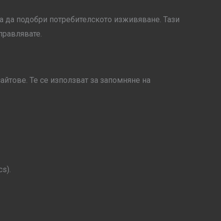
, за да подобри потребителското изживяване. Тази
правлявате.
айтове. Те се използват за запомняне на
s).