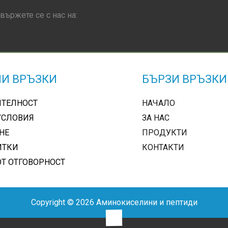
вържете се с нас на:
И ВРЪЗКИ
БЪРЗИ ВРЪЗКИ
ИТЕЛНОСТ
НАЧАЛО
УСЛОВИЯ
ЗА НАС
НЕ
ПРОДУКТИ
ИТКИ
КОНТАКТИ
ОТ ОТГОВОРНОСТ
Copyright © 2026 Аминокиселини и пептиди