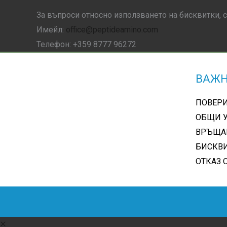
За въпроси относно използването на бисквитки, с
Имейл:
office@peptideamino.com
Телефон: +359 8777 96272
ВАЖН
ПОВЕР
ОБЩИ 
ВРЪЩА
БИСКВ
ОТКАЗ 