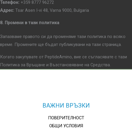
Телефон:
+359 8777 96272
Адрес:
Tsar Asen I-vi 48, Varna 9000, Bulgaria
8. Промени в тази политика
Запазваме правото си да променяме тази политика по всяко
време. Промените ще бъдат публикувани на тази страница.
Когато закупувате от PeptideAmino, вие се съгласявате с тази
Политика за Връщане и Възстановяване на Средства.
ВАЖНИ ВРЪЗКИ
ПОВЕРИТЕЛНОСТ
ОБЩИ УСЛОВИЯ