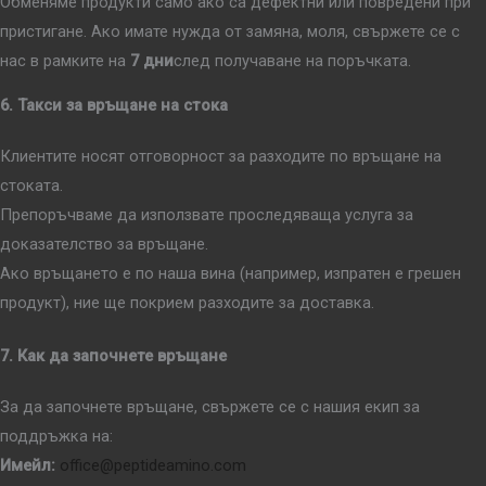
Обменяме продукти само ако са дефектни или повредени при
пристигане. Ако имате нужда от замяна, моля, свържете се с
нас в рамките на
7 дни
след получаване на поръчката.
6. Такси за връщане на стока
Клиентите носят отговорност за разходите по връщане на
стоката.
Препоръчваме да използвате проследяваща услуга за
доказателство за връщане.
Ако връщането е по наша вина (например, изпратен е грешен
продукт), ние ще покрием разходите за доставка.
7. Как да започнете връщане
За да започнете връщане, свържете се с нашия екип за
поддръжка на:
Имейл:
office@peptideamino.com