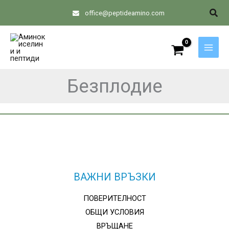
Skip
Sear
office@peptideamino.com
to
content
Безплодие
ВАЖНИ ВРЪЗКИ
ПОВЕРИТЕЛНОСТ
ОБЩИ УСЛОВИЯ
ВРЪЩАНЕ