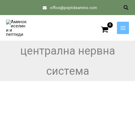
Skip
Sear
office@peptideamino.com
to
content
централна нервна
система