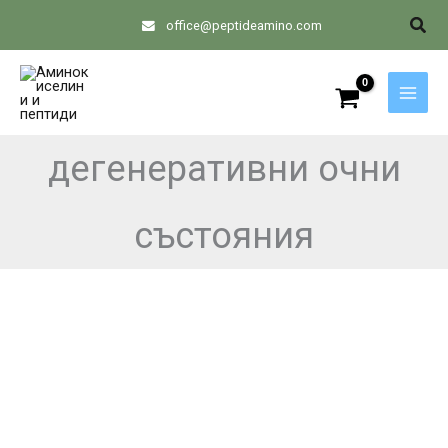
Skip
Sear
office@peptideamino.com
to
content
дегенеративни очни
състояния