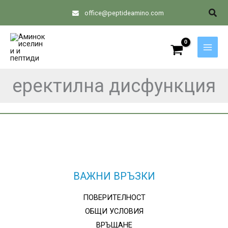
Skip
Sear
office@peptideamino.com
to
content
еректилна дисфункция
ВАЖНИ ВРЪЗКИ
ПОВЕРИТЕЛНОСТ
ОБЩИ УСЛОВИЯ
ВРЪЩАНЕ