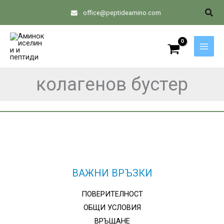
Skip
Sear
office@peptideamino.com
to
content
колагенов бустер
ВАЖНИ ВРЪЗКИ
ПОВЕРИТЕЛНОСТ
ОБЩИ УСЛОВИЯ
ВРЪЩАНЕ