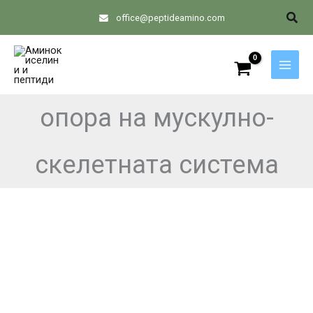
Skip
Sear
office@peptideamino.com
to
content
опора на мускулно-
скелетната система