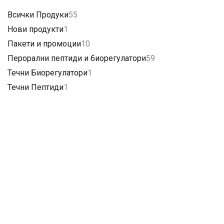
Всички Продуки
55
Нови продукти
1
Пакети и промоции
10
Перорални пептиди и биорегулатори
59
Течни Биорегулатори
1
Течни Пептиди
1