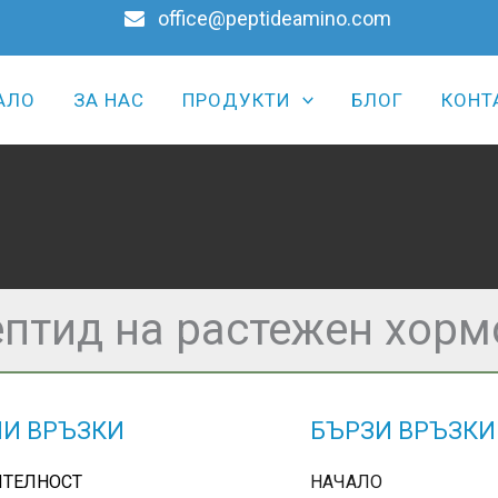
office@peptideamino.com
АЛО
ЗА НАС
ПРОДУКТИ
БЛОГ
КОНТ
ептид на растежен хорм
И ВРЪЗКИ
БЪРЗИ ВРЪЗКИ
ИТЕЛНОСТ
НАЧАЛО