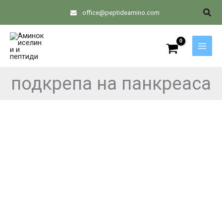
Skip
Sear
office@peptideamino.com
to
content
подкрепа на панкреаса