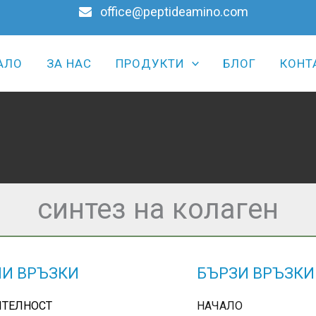
office@peptideamino.com
АЛО
ЗА НАС
ПРОДУКТИ
БЛОГ
КОНТ
синтез на колаген
И ВРЪЗКИ
БЪРЗИ ВРЪЗКИ
ИТЕЛНОСТ
НАЧАЛО