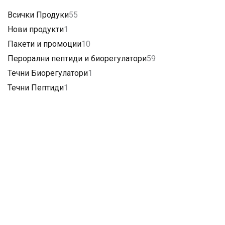
Всички Продуки
55
Нови продукти
1
Пакети и промоции
10
Перорални пептиди и биорегулатори
59
Течни Биорегулатори
1
Течни Пептиди
1