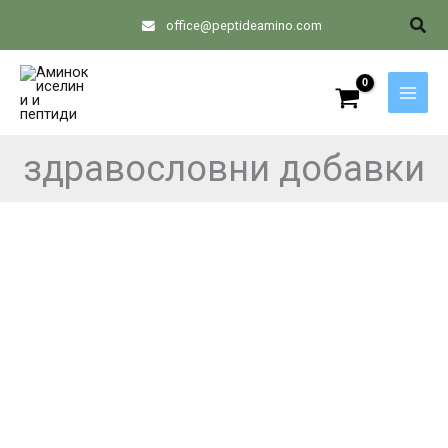
Skip
Sear
office@peptideamino.com
to
content
здравословни добавки