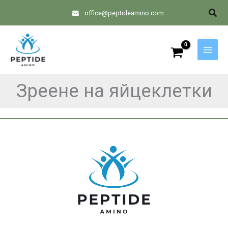
Skip
Sear
office@peptideamino.com
to
content
Зреене на яйцеклетки