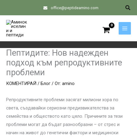
Skip
Sear
office@peptideamino.com
to
content
Пептидите: Нов надежден
подход към репродуктивните
проблеми
КОМЕНТИРАЙ
/
Блог
/ От:
amino
Репродуктивните проблеми засягат милиони хора по
света, създавайки сериозни предизвикателства за
семейства и обществото като цяло. Причините за тези
проблеми могат да бъдат разнообразни – от стрес и
начин на живот до генетични фактори и медицински