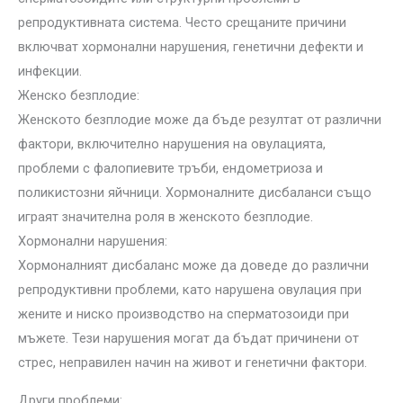
репродуктивната система. Често срещаните причини
включват хормонални нарушения, генетични дефекти и
инфекции.
Женско безплодие:
Женското безплодие може да бъде резултат от различни
фактори, включително нарушения на овулацията,
проблеми с фалопиевите тръби, ендометриоза и
поликистозни яйчници. Хормоналните дисбаланси също
играят значителна роля в женското безплодие.
Хормонални нарушения:
Хормоналният дисбаланс може да доведе до различни
репродуктивни проблеми, като нарушена овулация при
жените и ниско производство на сперматозоиди при
мъжете. Тези нарушения могат да бъдат причинени от
стрес, неправилен начин на живот и генетични фактори.
Други проблеми: