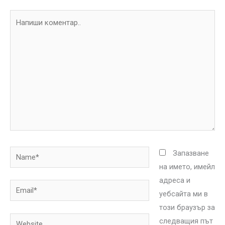
Напиши
коментар..
Name*
Запазване
на името, имейл
адреса и
Email*
уебсайта ми в
този браузър за
Website
следващия път