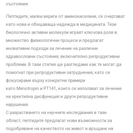
състояния.
Пептидите, малки вериги от аминокиселини, се очертават
като нова и обещаваща надежда в медицината. Тези
биологично активни молекули играят ключова роля в
множество физиологични процеси и предлагат
иновативни подходи за лечение на различни
здравословни състояния, включително репродуктивни
проблеми. В тази статия ще разгледаме как те могат да
помогнат при репродуктивни затруднения, като се
фокусираме върху конкретни примери
като Menotropin и PT141, които се използват за лечение
на еректилна дисфункция и други репродуктивни
нарушения.
С разрастването на научните изследвания в тази
област, пептидите предлагат нови възможности за
подобряване на качеството на живот и връщане на