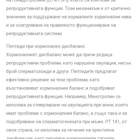
репродуктивната функция. Този механизъм е от критично
значение за поддържане на нормалните хормонални нива
и за осигуряване на правилното функциониране на
репродуктивната система.
Пептиди при хормонален дисбаланс
Хормоналният дисбаланс може да причи редица
репродуктивни проблеми, като нарушена овулация, нисък
брой сперматозоиди и други. Пептидите предлагат
ефективно решение за тези проблеми, като
възстановяват хормоналния баланс и подобряват
репродуктивната функция. Например, Менотропин се
използва за стимулиране на овулацията при жени, които
имат проблеми с хормоналния баланс, а също така и за
подобряване на сперматогенезата при мъже. PT 141, от
своя страна, се използва за лечение на еректилна
дисфункция, като регулира хормоналните сигнали,