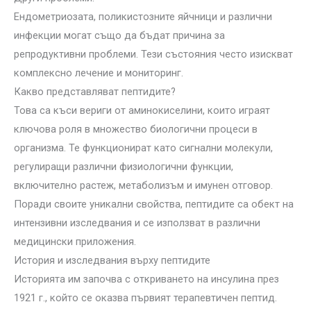
Ендометриозата, поликистозните яйчници и различни
инфекции могат също да бъдат причина за
репродуктивни проблеми. Тези състояния често изискват
комплексно лечение и мониторинг.
Какво представляват пептидите?
Това са къси вериги от аминокиселини, които играят
ключова роля в множество биологични процеси в
организма. Те функционират като сигнални молекули,
регулиращи различни физиологични функции,
включително растеж, метаболизъм и имунен отговор.
Поради своите уникални свойства, пептидите са обект на
интензивни изследвания и се използват в различни
медицински приложения.
История и изследвания върху пептидите
Историята им започва с откриването на инсулина през
1921 г., който се оказва първият терапевтичен пептид.