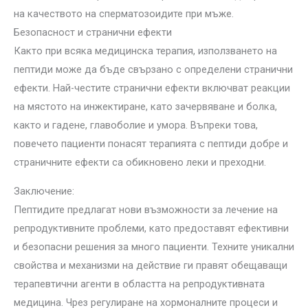
на качеството на сперматозоидите при мъже.
Безопасност и странични ефекти
Както при всяка медицинска терапия, използването на
пептиди може да бъде свързано с определени странични
ефекти. Най-честите странични ефекти включват реакции
на мястото на инжектиране, като зачервяване и болка,
както и гадене, главоболие и умора. Въпреки това,
повечето пациенти понасят терапията с пептиди добре и
страничните ефекти са обикновено леки и преходни.
Заключение:
Пептидите предлагат нови възможности за лечение на
репродуктивните проблеми, като предоставят ефективни
и безопасни решения за много пациенти. Техните уникални
свойства и механизми на действие ги правят обещаващи
терапевтични агенти в областта на репродуктивната
медицина. Чрез регулиране на хормоналните процеси и