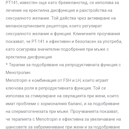
PT141, известен още като бремеланотид, се използва за
лечение на еректилна дисфункция и разстройства на
сексуалното желание. Той действа чрез активиране на
меланокортиновите рецептори, които регулират
сексуалното желание и функция. Клиничните проучвания
показват, че PT-141 е ефективен и безопасен за употреба,
като осигурява значителни подобрения при мъже с
еректилна дисфункция.
* Терапии за подобряване на репродуктивната функция с
Менотропин:
Menotropin е комбинация от FSH и LH, които играят
ключова роля в репродуктивната функция. Той се
използва за стимулиране на овулацията при жени, които
имат проблеми с хормоналния баланс, и за подобряване
на сперматогенезата при мъже. Проучванията показват,
че терапията с Menotropin е ефективна за увеличаване на
шансовете за забременяване при жени и за подобряване