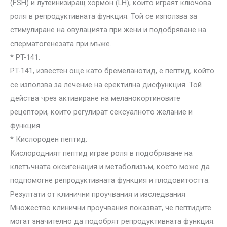
(FSH) и лутеинизиращ хормон (LH), които играят ключова
роля в репродуктивната функция. Той се използва за
стимулиране на овулацията при жени и подобряване на
сперматогенезата при мъже.
* PT-141:
PT-141, известен още като бремеланотид, е пептид, който
се използва за лечение на еректилна дисфункция. Той
действа чрез активиране на меланокортиновите
рецептори, които регулират сексуалното желание и
функция.
* Кислороден пептид:
Кислородният пептид играе роля в подобряване на
клетъчната оксигенация и метаболизъм, което може да
подпомогне репродуктивната функция и плодовитостта.
Резултати от клинични проучвания и изследвания
Множество клинични проучвания показват, че пептидите
могат значително да подобрят репродуктивната функция.