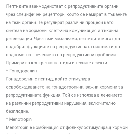
Пептидите взаимодействат с репродуктивните органи
чрез специфични рецептори, които се намират в тъканите
на тези органи. Те регулират различни процеси като
синтеза на хормони, клетъчна комуникация и тъканна
регенерация. Чрез тези механизми, пептидите могат да
подобрят функциите на репродуктивната система и да
подпомогнат лечението на репродуктивни проблеми.
Примери за конкретни пептиди и техните ефекти
* Гонадорелин:
Гонадорелин е пептид, който стимулира
освобождаването на гонадотропини, важни хормони за
репродуктивната функция. Той се използва в лечението
на различни репродуктивни нарушения, включително
безплодие.
* Menotropin:
Menotropin е комбинация от фоликулостимулиращ хормон