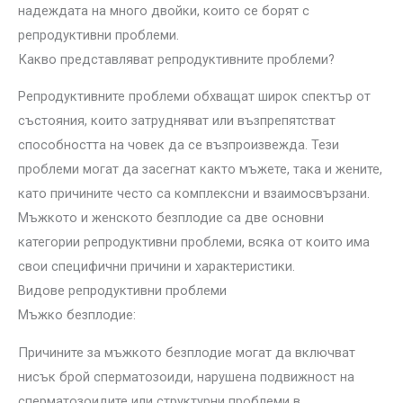
надеждата на много двойки, които се борят с
репродуктивни проблеми.
Какво представляват репродуктивните проблеми?
Репродуктивните проблеми обхващат широк спектър от
състояния, които затрудняват или възпрепятстват
способността на човек да се възпроизвежда. Тези
проблеми могат да засегнат както мъжете, така и жените,
като причините често са комплексни и взаимосвързани.
Мъжкото и женското безплодие са две основни
категории репродуктивни проблеми, всяка от които има
свои специфични причини и характеристики.
Видове репродуктивни проблеми
Мъжко безплодие:
Причините за мъжкото безплодие могат да включват
нисък брой сперматозоиди, нарушена подвижност на
сперматозоидите или структурни проблеми в