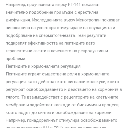
Например, проучванията върху PT-141 показват
значително подобрение при мъже с еректилна
дисфункция. Изследванията върху Менотропин показват
високи нива на успех при стимулиране на овулацията и
подобряване на сперматогенезата. Тези резултати
подкрепят ефективността на пептидите като
терапевтични агенти в лечението на репродуктивни
проблеми.
Пептидите и хормоналната регулация:
Пептидите играят съществена роля в хормоналната
регулация, като действат като сигнални молекули, които
регулират освобождаването и действието на хормоните в
тялото. Те взаимодействат с рецепторите на клетъчните
мембрани и задействат каскади от биохимични процеси,
които водят до синтез и освобождаване на хормони.
Например, гонадорелинът стимулира освобождаването
на гонадотропини (LH и FSH), които са ключови за