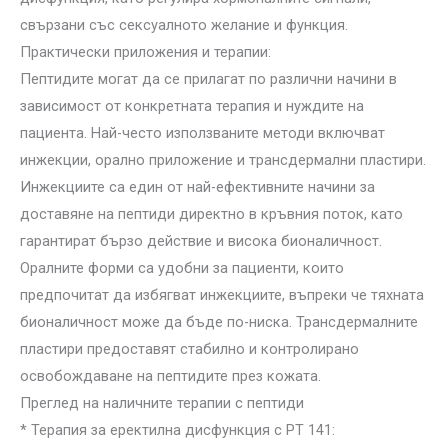
свързани със сексуалното желание и функция.
Практически приложения и терапии:
Пептидите могат да се прилагат по различни начини в
зависимост от конкретната терапия и нуждите на
пациента. Най-често използваните методи включват
инжекции, орално приложение и трансдермални пластири.
Инжекциите са един от най-ефективните начини за
доставяне на пептиди директно в кръвния поток, като
гарантират бързо действие и висока бионаличност.
Оралните форми са удобни за пациенти, които
предпочитат да избягват инжекциите, въпреки че тяхната
бионаличност може да бъде по-ниска. Трансдермалните
пластири предоставят стабилно и контролирано
освобождаване на пептидите през кожата.
Преглед на наличните терапии с пептиди
* Терапия за еректилна дисфункция с PT 141: