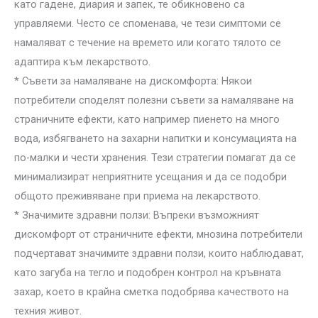
като гадене, диария и запек, те обикновено са
управляеми. Често се споменава, че тези симптоми се
намаляват с течение на времето или когато тялото се
адаптира към лекарството.
* Съвети за намаляване на дискомфорта: Някои
потребители споделят полезни съвети за намаляване на
страничните ефекти, като например пиенето на много
вода, избягването на захарни напитки и консумацията на
по-малки и чести хранения. Тези стратегии помагат да се
минимализират неприятните усещания и да се подобри
общото преживяване при приема на лекарството.
* Значимите здравни ползи: Въпреки възможният
дискомфорт от страничните ефекти, мнозина потребители
подчертават значимите здравни ползи, които наблюдават,
като загуба на тегло и подобрен контрол на кръвната
захар, което в крайна сметка подобрява качеството на
техния живот.