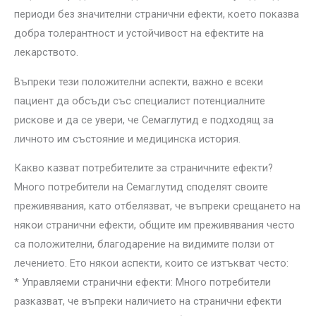
периоди без значителни странични ефекти, което показва
добра толерантност и устойчивост на ефектите на
лекарството.
Въпреки тези положителни аспекти, важно е всеки
пациент да обсъди със специалист потенциалните
рискове и да се увери, че Семаглутид е подходящ за
личното им състояние и медицинска история.
Какво казват потребителите за страничните ефекти?
Много потребители на Семаглутид споделят своите
преживявания, като отбелязват, че въпреки срещането на
някои странични ефекти, общите им преживявания често
са положителни, благодарение на видимите ползи от
лечението. Ето някои аспекти, които се изтъкват често:
* Управляеми странични ефекти: Много потребители
разказват, че въпреки наличието на странични ефекти