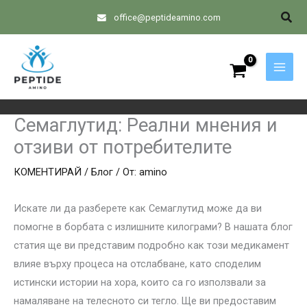
Skip
Sear
office@peptideamino.com
to
content
Семаглутид: Реални мнения и
отзиви от потребителите
КОМЕНТИРАЙ
/
Блог
/ От:
amino
Искате ли да разберете как Семаглутид може да ви
помогне в борбата с излишните килограми? В нашата блог
статия ще ви представим подробно как този медикамент
влияе върху процеса на отслабване, като споделим
истински истории на хора, които са го използвали за
намаляване на телесното си тегло. Ще ви предоставим