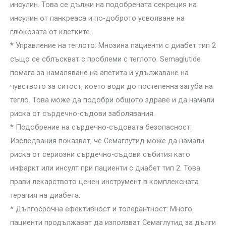
инсулин. Това се дължи на подобрената секреция на
инсулин от панкреаса и по-доброто усвояване на
глюкозата от клетките.
* Управление на теглото: Мнозина пациенти с диабет тип 2
също се сблъскват с проблеми с теглото. Semaglutide
помага за намаляване на апетита и удължаване на
чувството за ситост, което води до постепенна загуба на
тегло. Това може да подобри общото здраве и да намали
риска от сърдечно-съдови заболявания.
* Подобрение на сърдечно-съдовата безопасност:
Изследвания показват, че Семаглутид може да намали
риска от сериозни сърдечно-съдови събития като
инфаркт или инсулт при пациенти с диабет тип 2. Това
прави лекарството ценен инструмент в комплексната
терапия на диабета.
* Дългосрочна ефективност и толерантност: Много
пациенти продължават да използват Семаглутид за дълги