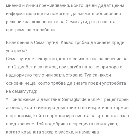
мнения и лични преживявания, които ще ви дадат ценна
информация и ще ви помогнат да вземете обосновано
решение за включването на Семаглутид във вашата
програма за отслабване.
Въведение в Семаглутид: Какво трябва да знаете преди
употреба?
Семаглутид е лекарство, което се използва за лечение на
тип 2 диабет и за помощ при загуба на тегло при хора с
наднормено тегло или затлъстяване. Тук са някои
основни неща, които трябва да знаете преди употребата
на семаглутид:
* Приложение и действие: Semaglutide е GLP-1 рецепторен
агонист, който имитира действието на инкретинов хормон
в организма, който нормализира нивата на кръвната захар
след хранене. Той подобрява секрецията на инсулин,
когато кръвната захар е висока, и намалява