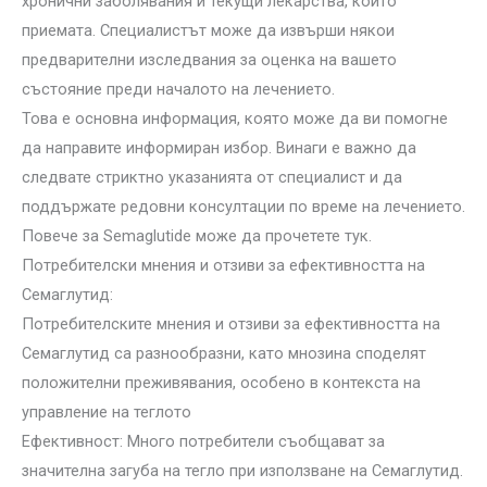
хронични заболявания и текущи лекарства, които
приемата. Специалистът може да извърши някои
предварителни изследвания за оценка на вашето
състояние преди началото на лечението.
Това е основна информация, която може да ви помогне
да направите информиран избор. Винаги е важно да
следвате стриктно указанията от специалист и да
поддържате редовни консултации по време на лечението.
Повече за Semaglutide може да прочетете тук.
Потребителски мнения и отзиви за ефективността на
Семаглутид:
Потребителските мнения и отзиви за ефективността на
Семаглутид са разнообразни, като мнозина споделят
положителни преживявания, особено в контекста на
управление на теглото
Ефективност: Много потребители съобщават за
значителна загуба на тегло при използване на Семаглутид.