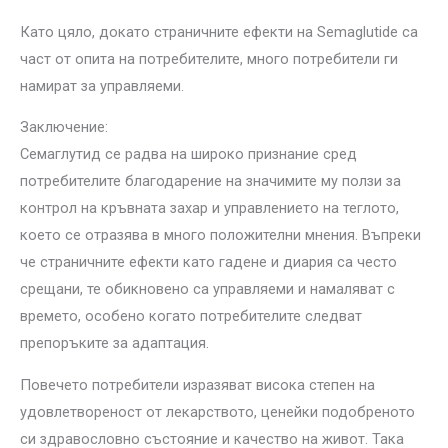
Като цяло, докато страничните ефекти на Semaglutide са
част от опита на потребителите, много потребители ги
намират за управляеми.
Заключение:
Семаглутид се радва на широко признание сред
потребителите благодарение на значимите му ползи за
контрол на кръвната захар и управлението на теглото,
което се отразява в много положителни мнения. Въпреки
че страничните ефекти като гадене и диария са често
срещани, те обикновено са управляеми и намаляват с
времето, особено когато потребителите следват
препоръките за адаптация.
Повечето потребители изразяват висока степен на
удовлетвореност от лекарството, ценейки подобреното
си здравословно състояние и качество на живот. Така