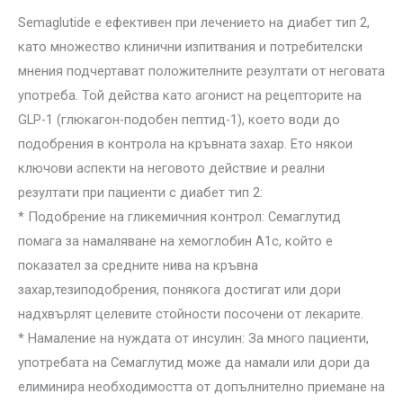
Semaglutide е ефективен при лечението на диабет тип 2,
като множество клинични изпитвания и потребителски
мнения подчертават положителните резултати от неговата
употреба. Той действа като агонист на рецепторите на
GLP-1 (глюкагон-подобен пептид-1), което води до
подобрения в контрола на кръвната захар. Ето някои
ключови аспекти на неговото действие и реални
резултати при пациенти с диабет тип 2:
* Подобрение на гликемичния контрол: Семаглутид
помага за намаляване на хемоглобин A1c, който е
показател за средните нива на кръвна
захар,тезиподобрения, понякога достигат или дори
надхвърлят целевите стойности посочени от лекарите.
* Намаление на нуждата от инсулин: За много пациенти,
употребата на Семаглутид може да намали или дори да
елиминира необходимостта от допълнително приемане на