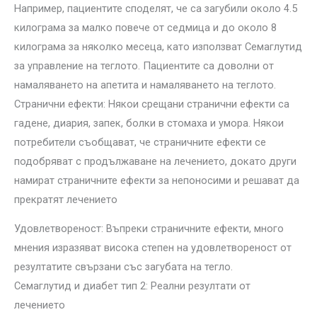
Например, пациентите споделят, че са загубили около 4.5
килограма за малко повече от седмица и до около 8
килограма за няколко месеца, като използват Семаглутид
за управление на теглото. Пациентите са доволни от
намаляването на апетита и намаляването на теглото.
Странични ефекти: Някои срещани странични ефекти са
гадене, диария, запек, болки в стомаха и умора. Някои
потребители съобщават, че страничните ефекти се
подобряват с продължаване на лечението, докато други
намират страничните ефекти за непоносими и решават да
прекратят лечението
Удовлетвореност: Въпреки страничните ефекти, много
мнения изразяват висока степен на удовлетвореност от
резултатите свързани със загубата на тегло.
Семаглутид и диабет тип 2: Реални резултати от
лечението