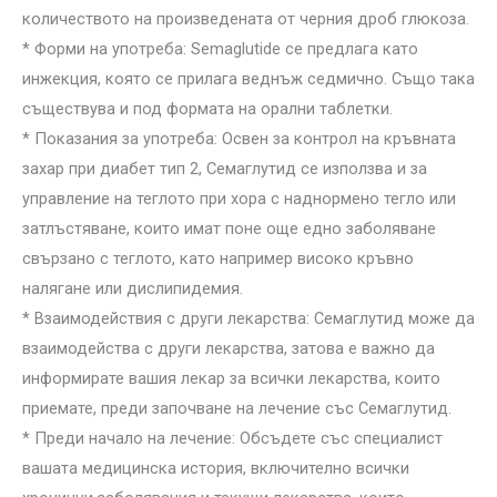
количеството на произведената от черния дроб глюкоза.
* Форми на употреба: Semaglutide се предлага като
инжекция, която се прилага веднъж седмично. Също така
съществува и под формата на орални таблетки.
* Показания за употреба: Освен за контрол на кръвната
захар при диабет тип 2, Семаглутид се използва и за
управление на теглото при хора с наднормено тегло или
затлъстяване, които имат поне още едно заболяване
свързано с теглото, като например високо кръвно
налягане или дислипидемия.
* Взаимодействия с други лекарства: Семаглутид може да
взаимодейства с други лекарства, затова е важно да
информирате вашия лекар за всички лекарства, които
приемате, преди започване на лечение със Семаглутид.
* Преди начало на лечение: Обсъдете със специалист
вашата медицинска история, включително всички