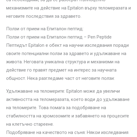
механизмите на действие на Epitalon върху теломеразата и
неговите последствия за здравето.
Ползи от прием на Епиталон пептид:
Ползи от прием на Епиталон пептид – Pen Peptide
Пептидът Epitalon е обект на научни изследвания поради
своите потенциални ползи за здравето и удължаване на
живота. Неговата уникална структура и механизми на
действие го правят предмет на интерес за научната
общност. Нека разгледаме част от неговите ползи:
Удължаване на теломерите: Epitalon може да увеличи
активността на теломеразата, което води до удължаване
на теломерите. Това помага за подобряване на
стабилността на хромозомите и забавянето на процесите
на клетъчно стареене.
Подобряване на качеството на съня: Някои изследвания