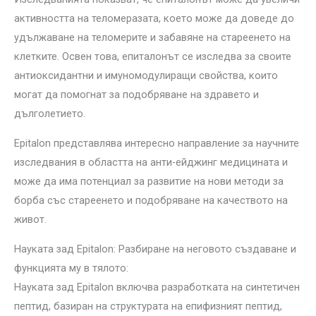
активността на теломеразата, което може да доведе до
удължаване на теломерите и забавяне на стареенето на
клетките. Освен това, епиталонът се изследва за своите
антиоксидантни и имуномодулиращи свойства, които
могат да помогнат за подобряване на здравето и
дълголетието.
Epitalon представлява интересно направление за научните
изследвания в областта на анти-ейджинг медицината и
може да има потенциал за развитие на нови методи за
борба със стареенето и подобряване на качеството на
живот.
Науката зад Epitalon: Разбиране на неговото създаване и
функцията му в тялото:
Науката зад Epitalon включва разработката на синтетичен
пептид, базиран на структурата на епифизният пептид,