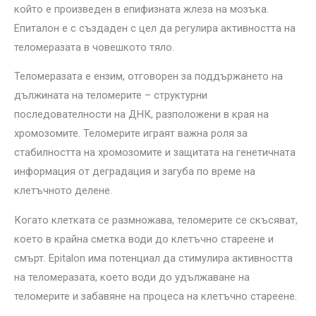
който е произведен в епифизната жлеза на мозъка.
Епиталон е с създаден с цел да регулира активността на
теломеразата в човешкото тяло.
Теломеразата е ензим, отговорен за поддържането на
дължината на теломерите – структурни
последователности на ДНК, разположени в края на
хромозомите. Теломерите играят важна роля за
стабилността на хромозомите и защитата на генетичната
информация от деградация и загуба по време на
клетъчното делене.
Когато клетката се размножава, теломерите се скъсяват,
което в крайна сметка води до клетъчно стареене и
смърт. Epitalon има потенциал да стимулира активността
на теломеразата, което води до удължаване на
теломерите и забавяне на процеса на клетъчно стареене.