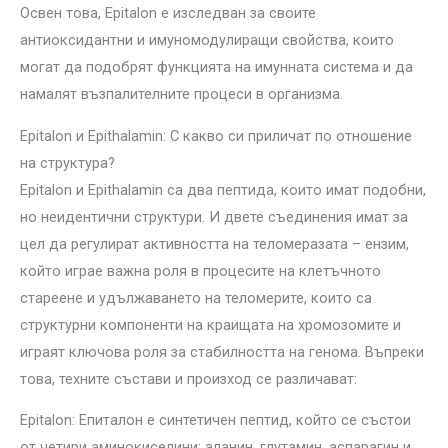
Освен това, Epitalon е изследван за своите
антиоксидантни и имуномодулиращи свойства, които
могат да подобрят функцията на имунната система и да
намалят възпалителните процеси в организма.
Epitalon и Epithalamin: С какво си приличат по отношение
на структура?
Epitalon и Epithalamin са два пептида, които имат подобни,
но неидентични структури. И двете съединения имат за
цел да регулират активността на теломеразата – ензим,
който играе важна роля в процесите на клетъчното
стареене и удължаването на теломерите, които са
структурни компоненти на краищата на хромозомите и
играят ключова роля за стабилността на генома. Въпреки
това, техните състави и произход се различават:
Epitalon: Епиталон е синтетичен пептид, който се състои
от четири аминокиселини: аланин, глутамин, аспарагин и