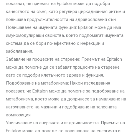
показват, че приемът на Epitalon може да подобри
качеството на съня, като регулира циркадианния ритъм и
повишава продължителността на здравословния сън.
Повишаване на имунната функция: Epitalon може да има
имуномодулиращи свойства, които подпомагат имунната
система да се бори по-ефективно с инфекции и
заболявания.
Забавяне на процесите на стареене: Приемът на Epitalon
може да помогне да се забавят процесите на стареене,
като се подобри клетъчното здраве и функция.
Подобряване на метаболизма: Някои изследвания
показват, че Epitalon може да помогне за подобряване на
метаболизма, което може да допринесе за намаляване на
натрупването на мазнини и подобряване на телесната
композиция.
Увеличаване на енергията и издръжливостта: Приемът на
Epitalon може да доведе до повишаване на енергията и