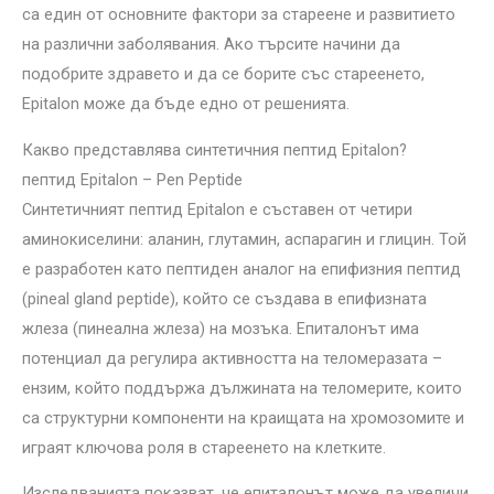
са един от основните фактори за стареене и развитието
на различни заболявания. Ако търсите начини да
подобрите здравето и да се борите със стареенето,
Epitalon може да бъде едно от решенията.
Какво представлява синтетичния пептид Epitalon?
пептид Epitalon – Pen Peptide
Синтетичният пептид Epitalon е съставен от четири
аминокиселини: аланин, глутамин, аспарагин и глицин. Той
е разработен като пептиден аналог на епифизния пептид
(pineal gland peptide), който се създава в епифизната
жлеза (пинеална жлеза) на мозъка. Епиталонът има
потенциал да регулира активността на теломеразата –
ензим, който поддържа дължината на теломерите, които
са структурни компоненти на краищата на хромозомите и
играят ключова роля в стареенето на клетките.
Изследванията показват, че епиталонът може да увеличи