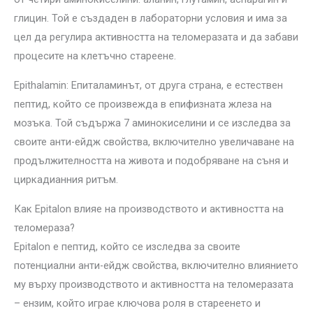
глицин. Той е създаден в лабораторни условия и има за
цел да регулира активността на теломеразата и да забави
процесите на клетъчно стареене.
Epithalamin: Епиталаминът, от друга страна, е естествен
пептид, който се произвежда в епифизната жлеза на
мозъка. Той съдържа 7 аминокиселини и се изследва за
своите анти-ейдж свойства, включително увеличаване на
продължителността на живота и подобряване на съня и
циркадианния ритъм.
Как Epitalon влияе на производството и активността на
теломераза?
Epitalon е пептид, който се изследва за своите
потенциални анти-ейдж свойства, включително влиянието
му върху производството и активността на теломеразата
– ензим, който играе ключова роля в стареенето и