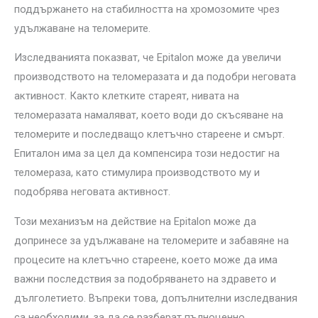
поддържането на стабилността на хромозомите чрез
удължаване на теломерите.
Изследванията показват, че Epitalon може да увеличи
производството на теломеразата и да подобри неговата
активност. Както клетките стареят, нивата на
теломеразата намаляват, което води до скъсяване на
теломерите и последващо клетъчно стареене и смърт.
Епиталон има за цел да компенсира този недостиг на
теломераза, като стимулира производството му и
подобрява неговата активност.
Този механизъм на действие на Epitalon може да
допринесе за удължаване на теломерите и забавяне на
процесите на клетъчно стареене, което може да има
важни последствия за подобряването на здравето и
дълголетието. Въпреки това, допълнителни изследвания
са необходими, за да се разберат пълноценно