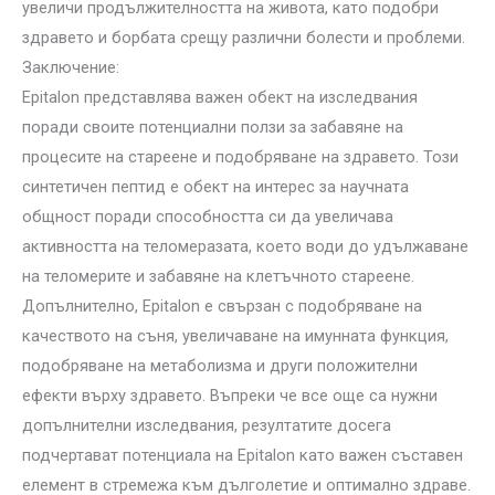
увеличи продължителността на живота, като подобри
здравето и борбата срещу различни болести и проблеми.
Заключение:
Epitalon представлява важен обект на изследвания
поради своите потенциални ползи за забавяне на
процесите на стареене и подобряване на здравето. Този
синтетичен пептид е обект на интерес за научната
общност поради способността си да увеличава
активността на теломеразата, което води до удължаване
на теломерите и забавяне на клетъчното стареене.
Допълнително, Epitalon е свързан с подобряване на
качеството на съня, увеличаване на имунната функция,
подобряване на метаболизма и други положителни
ефекти върху здравето. Въпреки че все още са нужни
допълнителни изследвания, резултатите досега
подчертават потенциала на Epitalon като важен съставен
елемент в стремежа към дълголетие и оптимално здраве.