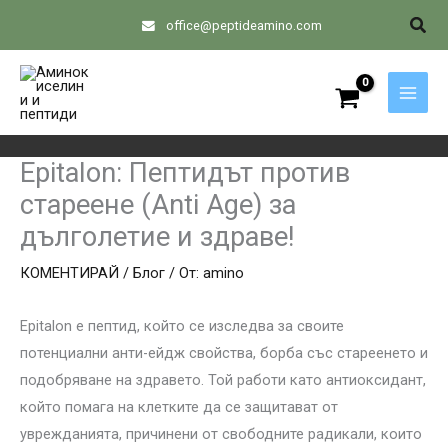
Skip
Sear
office@peptideamino.com
to
content
Epitalon: Пептидът против
стареене (Anti Age) за
дълголетие и здраве!
КОМЕНТИРАЙ
/
Блог
/ От:
amino
Epitalon е пептид, който се изследва за своите
потенциални анти-ейдж свойства, борба със стареенето и
подобряване на здравето. Той работи като антиоксидант,
който помага на клетките да се защитават от
уврежданията, причинени от свободните радикали, които