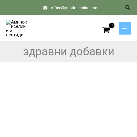
Skip
Sear
office@peptideamino.com
to
content
здравни добавки