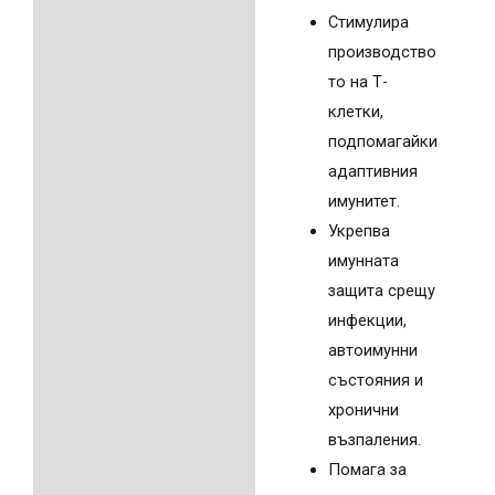
Стимулира
производство
то на Т-
клетки,
подпомагайки
адаптивния
имунитет.
Укрепва
имунната
защита срещу
инфекции,
автоимунни
състояния и
хронични
възпаления.
Помага за