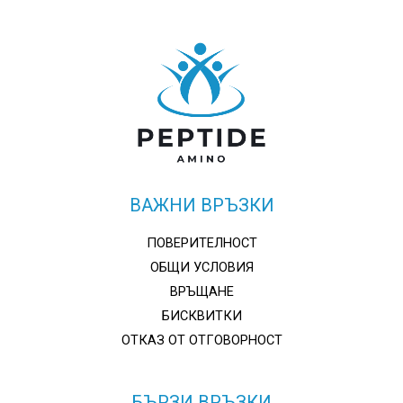
be
be
chosen
chosen
on
on
the
the
product
product
page
page
ВАЖНИ ВРЪЗКИ
ПОВЕРИТЕЛНОСТ
ОБЩИ УСЛОВИЯ
ВРЪЩАНЕ
БИСКВИТКИ
ОТКАЗ ОТ ОТГОВОРНОСТ
БЪРЗИ ВРЪЗКИ