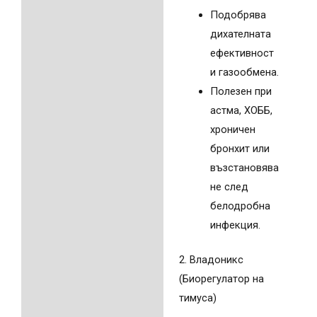
Подобрява
дихателната
ефективност
и газообмена.
Полезен при
астма, ХОББ,
хроничен
бронхит или
възстановява
не след
белодробна
инфекция.
2. Владоникс
(Биорегулатор на
тимуса)