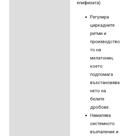
епифизата)
Регулира
циркадните
ритми и
производство
то на
мелатонин,
което
подпомага
възстановява
нето на
белите
дробове.
Намалява
системното
възпаление и