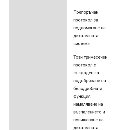
Препоръчан
протокол за
подпомагане на
дихателната
система
Този тримесечен
протокол е
създаден за
подобряване на
белодробната
функция,
намаляване на
възпалението и
повишаване на
дихателната