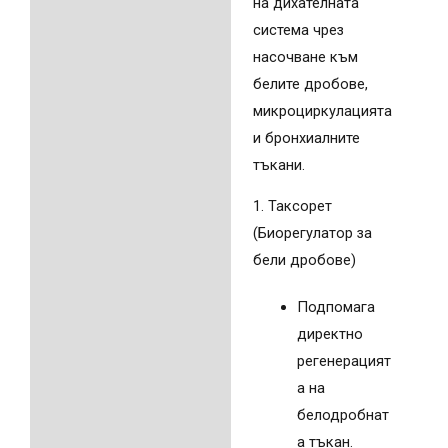
на дихателната
система чрез
насочване към
белите дробове,
микроциркулацията
и бронхиалните
тъкани.
1. Таксорет
(Биорегулатор за
бели дробове)
Подпомага
директно
регенерацият
а на
белодробнат
а тъкан.