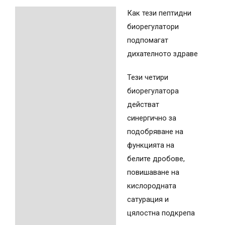
Как тези пептидни
Описание
биорегулатори
Допълнителна
подпомагат
информация
дихателното здраве
Тези четири
биорегулатора
действат
синергично за
подобряване на
функцията на
белите дробове,
повишаване на
кислородната
сатурация и
цялостна подкрепа