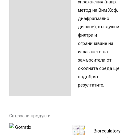
упражнения (напр.
метод на Вим Хоф,
диафрагмално
дишане), въздушни
филтри и
ограничаване на
излагането на
замърсители от
околната среда ще
подобрят
резултатите.
Свързани продукти
Price
This
Bioregulatory
range:
product
47,17 €