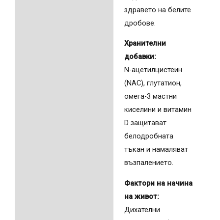
здравето на белите
дробове.
Хранителни
добавки:
N-ацетилцистеин
(NAC), глутатион,
омега-3 мастни
киселини и витамин
D защитават
белодробната
тъкан и намаляват
възпалението.
Фактори на начина
на живот:
Дихателни