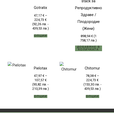
stack за
through
has
224,73 €
Gotratix
Репродуктивно
multiple
Здраве /
47,17
€
–
variants.
224,73
€
Плодородие
(
92,26
лв.
-
The
(Жени)
439,53
лв.
)
options
ОПЦИИ
898,94
€
(
1
may
758,17
лв.
)
be
ДОБАВЯНЕ В
КОЛИЧКАТА
chosen
on
Price
Price
This
This
the
Pielotax
Chitomur
range:
range:
product
product
47,97 €
78,38 €
product
47,97
€
–
78,38
€
–
through
through
has
has
page
107,57
€
224,73
€
107,57 €
224,73 €
(
93,82
лв.
-
(
153,30
лв.
-
multiple
multiple
210,39
лв.
)
439,53
лв.
)
variants.
variants.
ОПЦИИ
ОПЦИИ
The
The
options
options
may
may