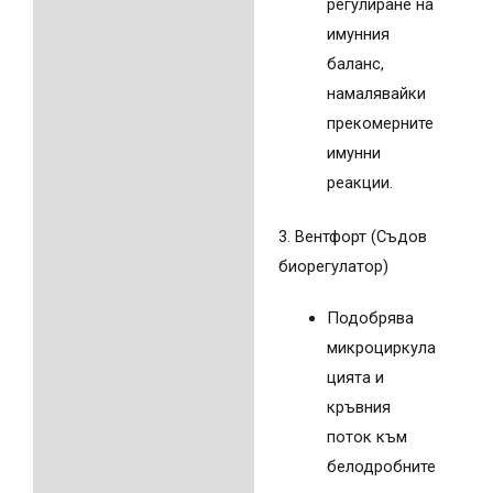
регулиране на
имунния
баланс,
намалявайки
прекомерните
имунни
реакции.
3. Вентфорт (Съдов
биорегулатор)
Подобрява
микроциркула
цията и
кръвния
поток към
белодробните