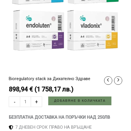
Bioregulatory stack за Дихателно Здраве
количество
за
898,94
€
(
1 758,17
лв.
)
Bioregulatory
ДОБАВЯНЕ В КОЛИЧКАТА
-
+
stack
за
БЕЗПЛАТНА ДОСТАВКА НА ПОРЪЧКИ НАД 250ЛВ
Дихателно
7 ДНЕВЕН СРОК ПРАВО НА ВРЪЩАНЕ
Здраве