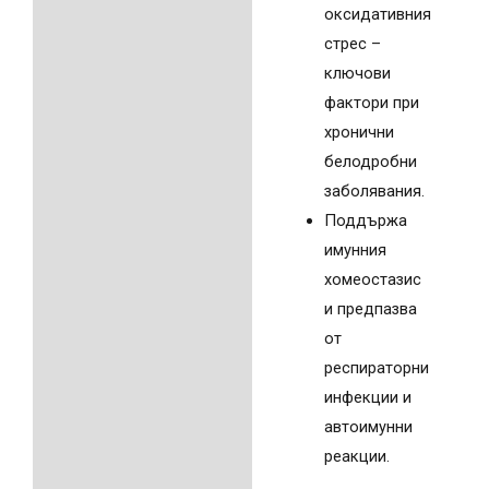
оксидативния
стрес –
ключови
фактори при
хронични
белодробни
заболявания.
Поддържа
имунния
хомеостазис
и предпазва
от
респираторни
инфекции и
автоимунни
реакции.