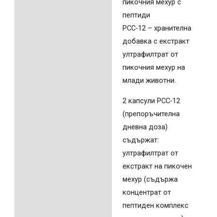
пикочния мехур с
пептиди
PCC-12 – хранителна
добавка с екстракт
ултрафилтрат от
пикочния мехур на
млади животни.
2 капсули PCC-12
(препоръчителна
дневна доза)
съдържат:
ултрафилтрат от
екстракт на пикочен
мехур (съдържа
концентрат от
пептиден комплекс