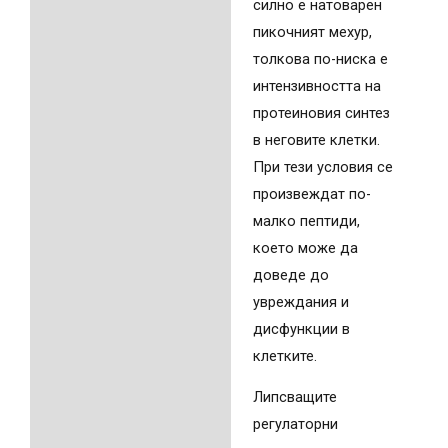
силно е натоварен
пикочният мехур,
толкова по-ниска е
интензивността на
протеиновия синтез
в неговите клетки.
При тези условия се
произвеждат по-
малко пептиди,
което може да
доведе до
увреждания и
дисфункции в
клетките.
Липсващите
регулаторни