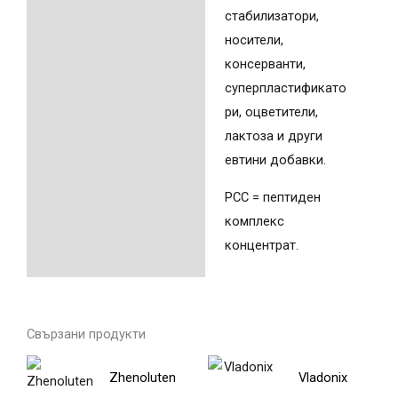
стабилизатори,
носители,
консерванти,
суперпластификато
ри, оцветители,
лактоза и други
евтини добавки.
PCC = пептиден
комплекс
концентрат.
Свързани продукти
Price
Price
This
This
Zhenoluten
Vladonix
range:
range:
product
product
67,00 €
67,00 €