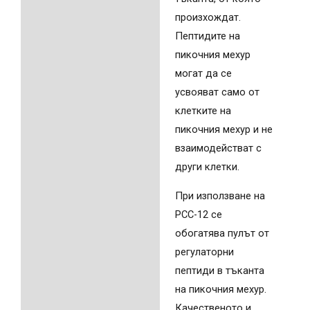
произхождат.
Пептидите на
пикочния мехур
могат да се
усвояват само от
клетките на
пикочния мехур и не
взаимодействат с
други клетки.
При използване на
PCC-12 се
обогатява пулът от
регулаторни
пептиди в тъканта
на пикочния мехур.
Качественото и