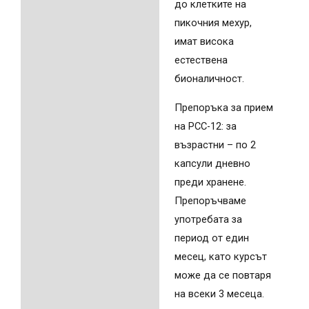
до клетките на
пикочния мехур,
имат висока
естествена
бионаличност.
Препоръка за прием
на PCC-12: за
възрастни – по 2
капсули дневно
преди хранене.
Препоръчваме
употребата за
период от един
месец, като курсът
може да се повтаря
на всеки 3 месеца.