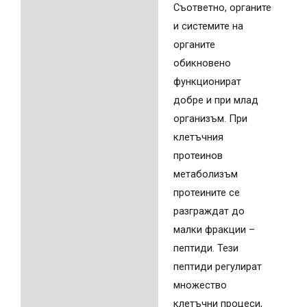
Съответно, органите
и системите на
органите
обикновено
функционират
добре и при млад
организъм. При
клетъчния
протеинов
метаболизъм
протеините се
разграждат до
малки фракции –
пептиди. Тези
пептиди регулират
множество
клетъчни процеси,