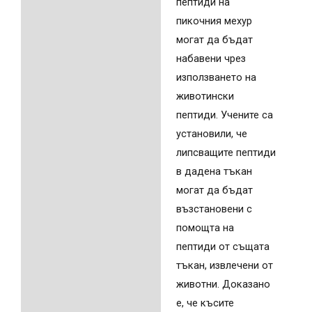
пептиди на
пикочния мехур
могат да бъдат
набавени чрез
използването на
животински
пептиди. Учените са
установили, че
липсващите пептиди
в дадена тъкан
могат да бъдат
възстановени с
помощта на
пептиди от същата
тъкан, извлечени от
животни. Доказано
е, че късите