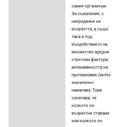
самия организъм.
За съжаление, с
напредване на
възрастта, а също
така и под
въздействието на
множество вредни
стресови фактори,
интензивността на
протеиновия синтез
значително
намалява. Това
означава, че
колкото по-
възрастни ставаме
или колкото по-