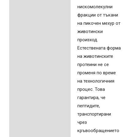
нискомолекулни
фракции от тъкани
на пикочен мехур от
животински
произход.
Естествената форма
на животинските
протеини не се
променя по време
на технологичния
процес. Това
гарантира, че
пептидите,
транспортирани
чрез
кръвообращението