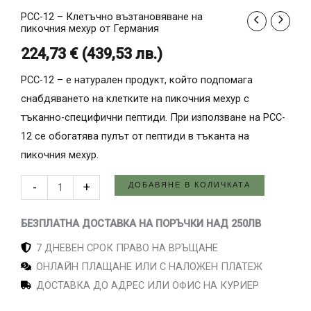
PCC-12 – Клетъчно възтановяване на
количество
пикочния мехур от Германия
за
224,73
€
(
439,53
лв.
)
PCC-
12
PCC-12 – е натурален продукт, който подпомага
-
снабдяването на клетките на пикочния мехур с
Клетъчно
тъканно-специфични пептиди. При използване на PCC-
възтановяване
12 се обогатява пулът от пептиди в тъканта на
на
пикочния мехур.
пикочния
ДОБАВЯНЕ В КОЛИЧКАТА
-
+
мехур
от
БЕЗПЛАТНА ДОСТАВКА НА ПОРЪЧКИ НАД 250ЛВ
Германия
7 ДНЕВЕН СРОК ПРАВО НА ВРЪЩАНЕ
ОНЛАЙН ПЛАЩАНЕ ИЛИ С НАЛОЖЕН ПЛАТЕЖ
ДОСТАВКА ДО АДРЕС ИЛИ ОФИС НА КУРИЕР