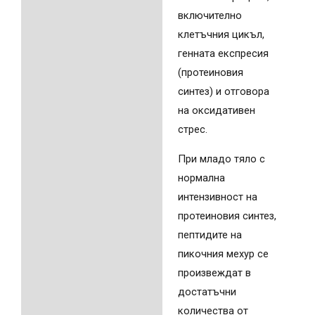
включително
клетъчния цикъл,
генната експресия
(протеиновия
синтез) и отговора
на оксидативен
стрес.
При младо тяло с
нормална
интензивност на
протеиновия синтез,
пептидите на
пикочния мехур се
произвеждат в
достатъчни
количества от