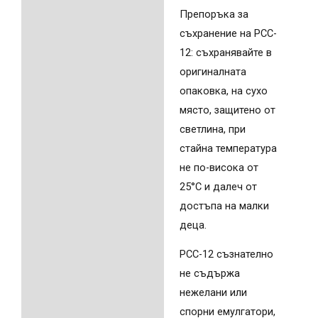
Препоръка за
съхранение на PCC-
12: съхранявайте в
оригиналната
опаковка, на сухо
място, защитено от
светлина, при
стайна температура
не по-висока от
25°C и далеч от
достъпа на малки
деца.
PCC-12 съзнателно
не съдържа
нежелани или
спорни емулгатори,