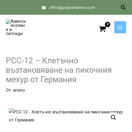
Skip
Sear
office@peptideamino.com
to
content
PCC-12 – Клетъчно
възтановяване на пикочния
мехур от Германия
От:
amino