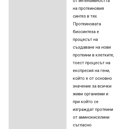
от интензивността
на протеиновия
синтез в тях.
Протеиновата
биосинтеза е
процесът на
създаване на нови
протеини в клетките,
тоест процесът на
експресия на гени,
който е от основно
значение за всички
живи организми и
при който се
изграждат протеини
от аминокиселини
съгласно