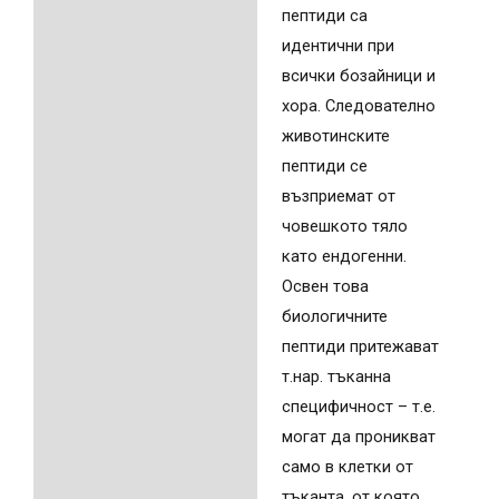
пептиди са
идентични при
всички бозайници и
хора. Следователно
животинските
пептиди се
възприемат от
човешкото тяло
като ендогенни.
Освен това
биологичните
пептиди притежават
т.нар. тъканна
специфичност – т.е.
могат да проникват
само в клетки от
тъканта, от която