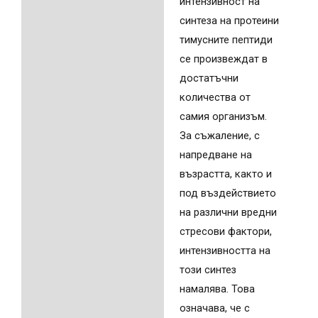
интензивност на
синтеза на протеини
тимусните пептиди
се произвеждат в
достатъчни
количества от
самия организъм.
За съжаление, с
напредване на
възрастта, както и
под въздействието
на различни вредни
стресови фактори,
интензивността на
този синтез
намалява. Това
означава, че с