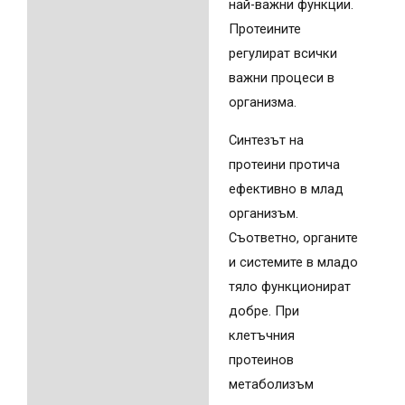
най-важни функции.
Протеините
регулират всички
важни процеси в
организма.
Синтезът на
протеини протича
ефективно в млад
организъм.
Съответно, органите
и системите в младо
тяло функционират
добре. При
клетъчния
протеинов
метаболизъм