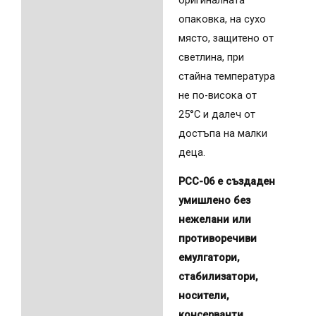
опаковка, на сухо
място, защитено от
светлина, при
стайна температура
не по-висока от
25°C и далеч от
достъпа на малки
деца.
PCC-06 е създаден
умишлено без
нежелани или
противоречиви
емулгатори,
стабилизатори,
носители,
консерванти,