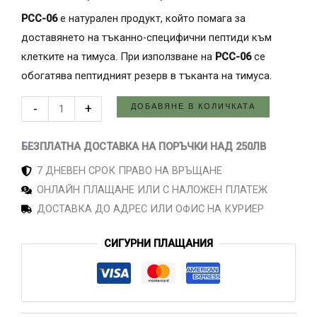
06
PCC-06
е натурален продукт, който помага за
-
доставянето на тъканно-специфични пептиди към
Пептиди
клетките на тимуса. При използване на
PCC-06
се
за
обогатява пептидният резерв в тъканта на тимуса.
клетъчно
възстановяване
ДОБАВЯНЕ В КОЛИЧКАТА
-
+
на
тимуса
БЕЗПЛАТНА ДОСТАВКА НА ПОРЪЧКИ НАД 250ЛВ
и
7 ДНЕВЕН СРОК ПРАВО НА ВРЪЩАНЕ
имунната
ОНЛАЙН ПЛАЩАНЕ ИЛИ С НАЛОЖЕН ПЛАТЕЖ
система
ДОСТАВКА ДО АДРЕС ИЛИ ОФИС НА КУРИЕР
от
Германия
СИГУРНИ ПЛАЩАНИЯ