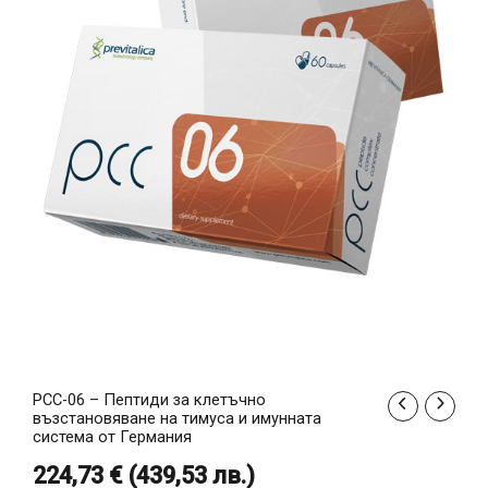
PCC-06 – Пептиди за клетъчно
количество
възстановяване на тимуса и имунната
за
система от Германия
PCC-
224,73
€
(
439,53
лв.
)