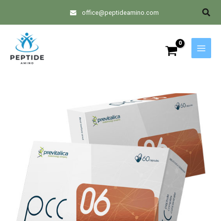
Skip
Sear
office@peptideamino.com
to
content