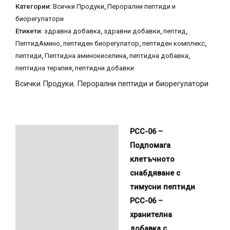
Категории:
Всички Продуки
,
Перорални пептиди и
биорегулатори
Етикети:
здравна добавка
,
здравни добавки
,
пептид
,
ПептидАмино
,
пептиден биорегулатор
,
пептиден комплекс
,
пептиди
,
Пептидна аминокиселина
,
пептидна добавка
,
пептидна терапия
,
пептидни добавки
Всички Продуки
,
Перорални пептиди и биорегулатори
PCC-06 –
Описание
Подпомага
клетъчното
снабдяване с
тимусни пептиди
PCC-06 –
хранителна
добавка с