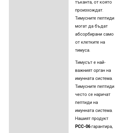
тъканта, от която
произхождат.
Тимусните пептиди
могат да бъдат
абсорбирани само
от клетките на
тимуса.
Тимусът е най-
важният орган на
имунната система.
Тимусните пептиди
често се наричат
пептиди на
имунната система.
Нашият продукт
PCC-06
гарантира,