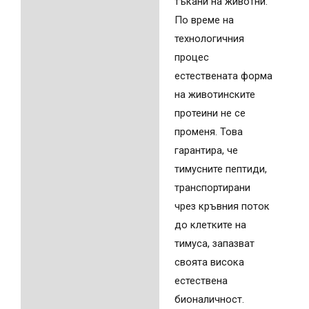
тъкани на животни.
По време на
технологичния
процес
естествената форма
на животинските
протеини не се
променя. Това
гарантира, че
тимусните пептиди,
транспортирани
чрез кръвния поток
до клетките на
тимуса, запазват
своята висока
естествена
бионаличност.