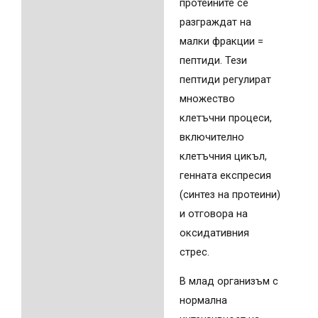
протеините се
разграждат на
малки фракции =
пептиди. Тези
пептиди регулират
множество
клетъчни процеси,
включително
клетъчния цикъл,
генната експресия
(синтез на протеини)
и отговора на
оксидативния
стрес.
В млад организъм с
нормална