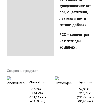
суперпластификат
ори, оцветители,
лактоза и други
евтини добавки.
PCC = концентрат
на пептиден
комплекс.
Свързани продукти
Price
Price
This
This
Zhenoluten
Thyreogen
range:
range:
product
product
67,00 €
67,00 €
67,00
€
–
67,00
€
–
through
through
has
has
224,73
€
224,73
€
224,73 €
224,73 €
(
131,04
лв.
-
(
131,04
лв.
-
multiple
multiple
439,53
лв.
)
439,53
лв.
)
variants.
variants.