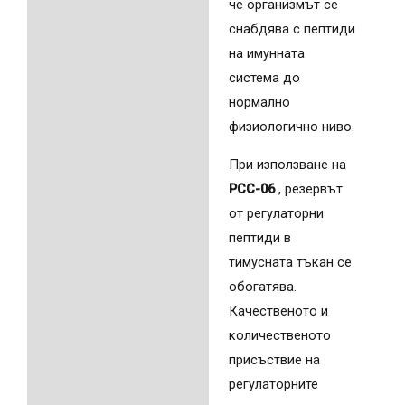
че организмът се
снабдява с пептиди
на имунната
система до
нормално
физиологично ниво.
При използване на
PCC-06
, резервът
от регулаторни
пептиди в
тимусната тъкан се
обогатява.
Качественото и
количественото
присъствие на
регулаторните