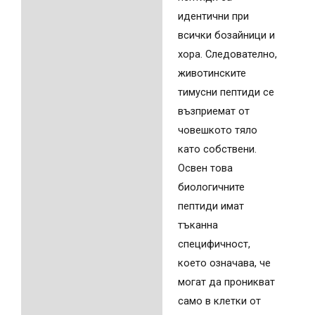
идентични при
всички бозайници и
хора. Следователно,
животинските
тимусни пептиди се
възприемат от
човешкото тяло
като собствени.
Освен това
биологичните
пептиди имат
тъканна
специфичност,
което означава, че
могат да проникват
само в клетки от