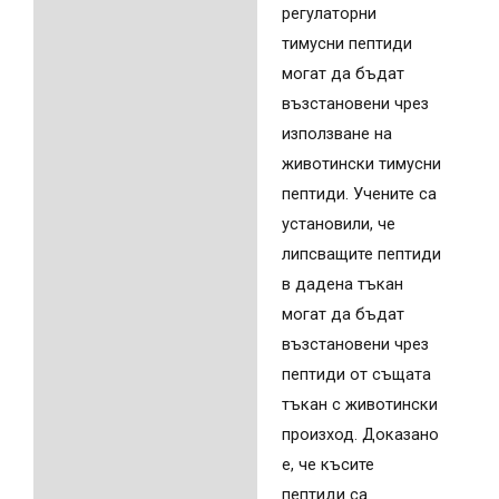
регулаторни
тимусни пептиди
могат да бъдат
възстановени чрез
използване на
животински тимусни
пептиди. Учените са
установили, че
липсващите пептиди
в дадена тъкан
могат да бъдат
възстановени чрез
пептиди от същата
тъкан с животински
произход. Доказано
е, че късите
пептиди са